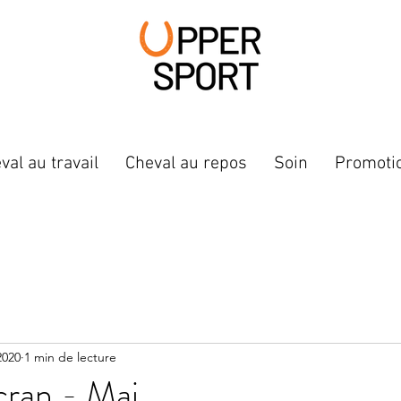
val au travail
Cheval au repos
Soin
Promoti
2020
1 min de lecture
cran - Mai