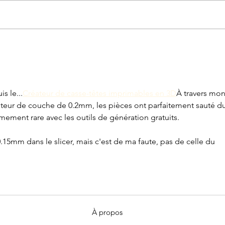
#Fond d'écran - Avril
s le...
Créateur de casse-têtes imprimables en 3D
À travers mon
teur de couche de 0.2mm, les pièces ont parfaitement sauté du
mement rare avec les outils de génération gratuits.
 0.15mm dans le slicer, mais c'est de ma faute, pas de celle du 
À propos