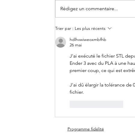
Rédigez un commentaire...
#Fond d'écran - Juin
Trier par :
Les plus récents
hdlhvwiweoxmbfhb
26 mai
J'ai exécuté le fichier STL depui
Ender 3 avec du PLA à une hau
premier coup, ce qui est extrê
J'ai dû élargir la tolérance de
fichier.
J'aime
Répondre
Programme fidélité