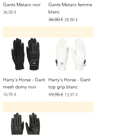
Gants Metaro noir
Gants Metaro femme
blanc
Prix
36,00 €
Prix original
Prix promotionnel
36,00 €
28,80 €
Ajouter au panier
Ajouter au panier
Harry's Horse - Gant
Harry's Horse - Gant
mesh domy noir
top grip blanc
Prix
Prix original
Prix promotionnel
16,95 €
19,95 €
13,97 €
Ajouter au panier
Ajouter au panier