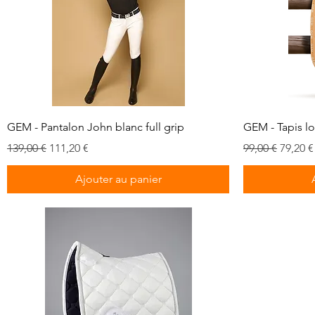
Aperçu rapide
GEM - Pantalon John blanc full grip
GEM - Tapis l
Prix original
Prix promotionnel
Prix original
Prix p
139,00 €
111,20 €
99,00 €
79,20 €
Ajouter au panier