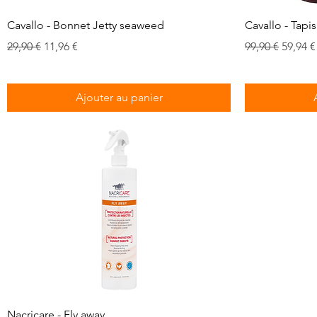
Aperçu rapide
Cavallo - Bonnet Jetty seaweed
Cavallo - Tapi
Prix original
Prix promotionnel
Prix original
Prix p
29,90 €
11,96 €
99,90 €
59,94 €
Ajouter au panier
Aperçu rapide
Nacricare - Fly away