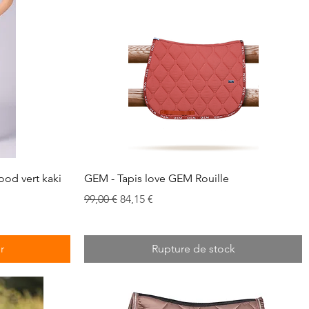
Aperçu rapide
ood vert kaki
GEM - Tapis love GEM Rouille
Prix original
Prix promotionnel
99,00 €
84,15 €
r
Rupture de stock