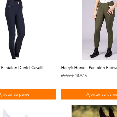
Aperçu rapide
Aperçu rapide
- Pantalon Denici Cavalli
Harry’s Horse - Pantalon Redw
Prix original
Prix promotionnel
69,95 €
48,97 €
romotionnel
Ajouter au panier
Ajouter au panie