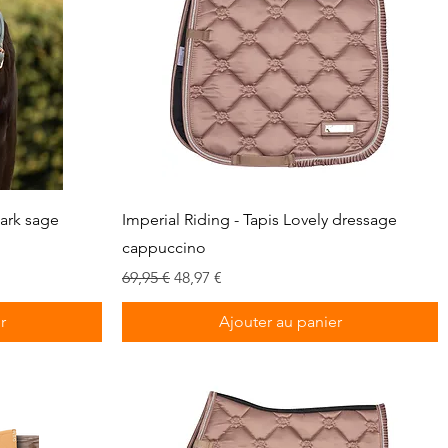
Aperçu rapide
dark sage
Imperial Riding - Tapis Lovely dressage
cappuccino
Prix original
Prix promotionnel
69,95 €
48,97 €
r
Ajouter au panier