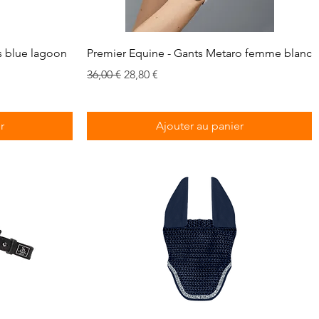
Aperçu rapide
s blue lagoon
Premier Equine - Gants Metaro femme blanc
Prix original
Prix promotionnel
36,00 €
28,80 €
r
Ajouter au panier