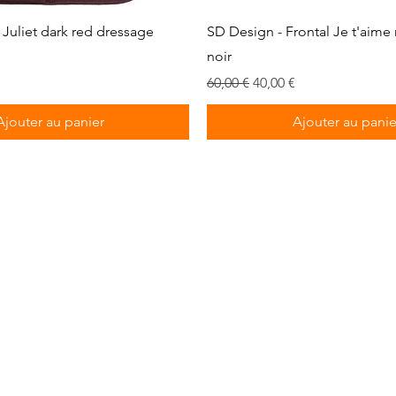
Aperçu rapide
Aperçu rapide
s Juliet dark red dressage
SD Design - Frontal Je t'aime 
noir
romotionnel
Prix original
Prix promotionnel
60,00 €
40,00 €
Ajouter au panier
Ajouter au panie