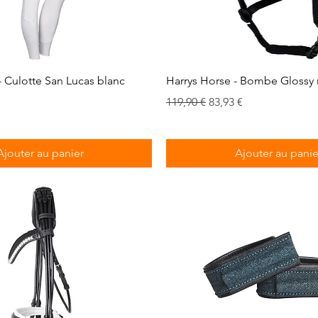
Aperçu rapide
Aperçu rapide
- Culotte San Lucas blanc
Harrys Horse - Bombe Glossy 
romotionnel
Prix original
Prix promotionnel
119,90 €
83,93 €
Ajouter au panier
Ajouter au panie