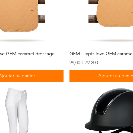
Aperçu rapide
Aperçu rapide
ove GEM caramel dressage
GEM - Tapis love GEM carame
romotionnel
Prix original
Prix promotionnel
99,00 €
79,20 €
Ajouter au panier
Ajouter au panie