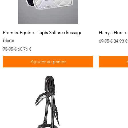
Aperçu rapide
Premier Equine - Tapis Saltare dressage
Harry's Horse 
blanc
Prix original
Prix p
69,95 €
34,98 €
Prix original
Prix promotionnel
75,95 €
60,76 €
Ajouter au panier