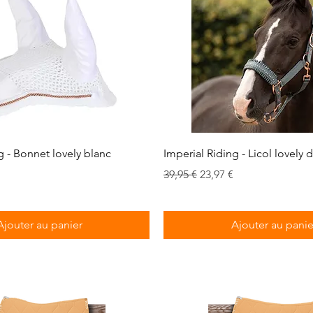
Aperçu rapide
Aperçu rapide
g - Bonnet lovely blanc
Imperial Riding - Licol lovely 
romotionnel
Prix original
Prix promotionnel
39,95 €
23,97 €
Ajouter au panier
Ajouter au panie