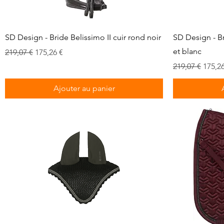
Aperçu rapide
SD Design - Bride Belissimo II cuir rond noir
SD Design - Br
et blanc
Prix original
Prix promotionnel
219,07 €
175,26 €
Prix original
Prix 
219,07 €
175,26
Ajouter au panier