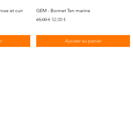
Aperçu rapide
rose et cuir
GEM - Bonnet Ten marine
Prix original
Prix promotionnel
65,00 €
52,00 €
r
Ajouter au panier