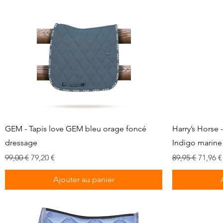
Aperçu rapide
GEM - Tapis love GEM bleu orage foncé
Harry’s Horse 
dressage
Indigo marine
Prix original
Prix promotionnel
Prix original
Prix p
99,00 €
79,20 €
89,95 €
71,96 €
Ajouter au panier