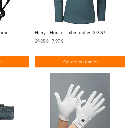
Aperçu rapide
noir
Harry's Horse - T-shirt enfant STOUT
Prix original
Prix promotionnel
29,95 €
17,97 €
r
Ajouter au panier