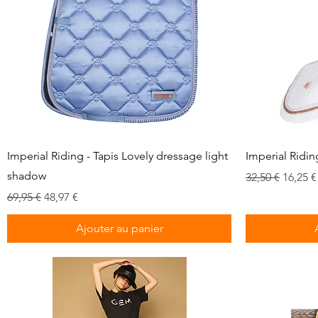
Aperçu rapide
Imperial Riding - Tapis Lovely dressage light
Imperial Ridin
shadow
Prix original
Prix p
32,50 €
16,25 €
Prix original
Prix promotionnel
69,95 €
48,97 €
Ajouter au panier