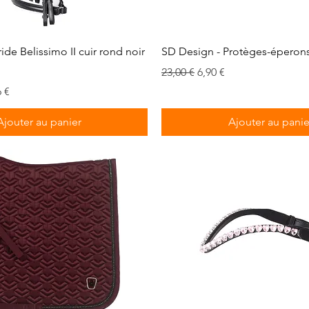
Aperçu rapide
Aperçu rapide
ide Belissimo II cuir rond noir
SD Design - Protèges-éperon
Prix original
Prix promotionnel
23,00 €
6,90 €
promotionnel
 €
Ajouter au panier
Ajouter au panie