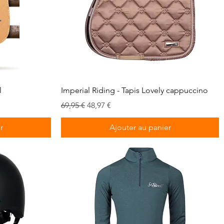
Aperçu rapide
l
Imperial Riding - Tapis Lovely cappuccino
Prix original
Prix promotionnel
69,95 €
48,97 €
r
Ajouter au panier