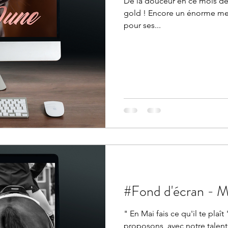
De la douceur en ce mois de 
gold ! Encore un énorme mer
pour ses...
#Fond d'éc
" En Mai fais ce qu'il te pla
proposons, avec notre talen