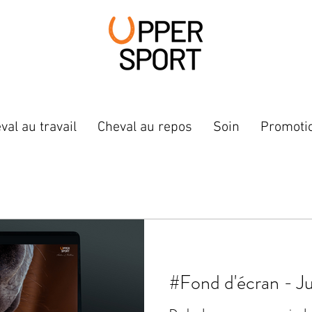
val au travail
Cheval au repos
Soin
Promoti
#Fond d'éc