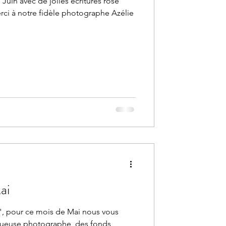
Juin avec de jolies écritures rose
ci à notre fidèle photographe Azélie
ran - Mai
ît ", pour ce mois de Mai nous vous
tueuse photographe, des fonds