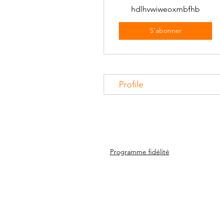
hdlhvwiweoxmbfhb
S'abonner
Profile
Programme fidélité