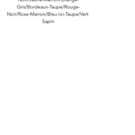
Gris/Bordeaux-Taupe/Rouge-
Noir/Rose-Marron/Bleu roi-Taupe/Vert 
Sapin
Et vous dîtes-nous tout, quelles sont 
les couleurs que vous aimez voir sur les 
robes Bai ?
Voir tout
Posts récents