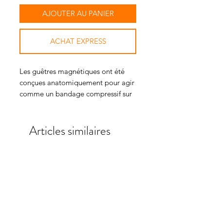
AJOUTER AU PANIER
ACHAT EXPRESS
Les guêtres magnétiques ont été
conçues anatomiquement pour agir
comme un bandage compressif sur
les jambes de vos chevaux, offrant
de nombreux avantages pour la
Articles similaires
santé.
Fabriqué à partir de notre néoprène
ventilé Air Tech respirant avec des
sangles Velcro solides et sûres. Les
doublures en coton doux à
l'intérieur de l'enveloppe de la
guêtre contiennent des aimants
autour des zones clés.