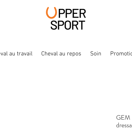
val au travail
Cheval au repos
Soin
Promoti
GEM - 
dress