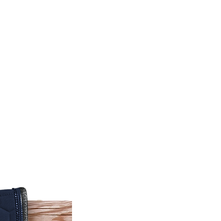
nge. Ne pas repasser.
s de selle GEM convient aux
 et poneys C/D.