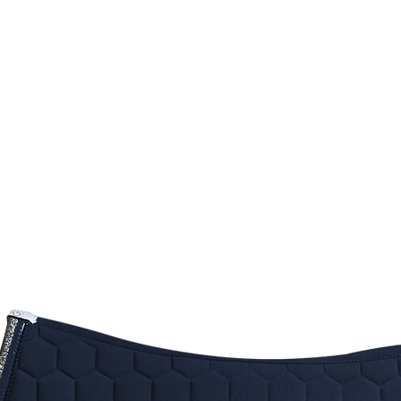
sèche li
TAILLE
Le tapi
chevaux