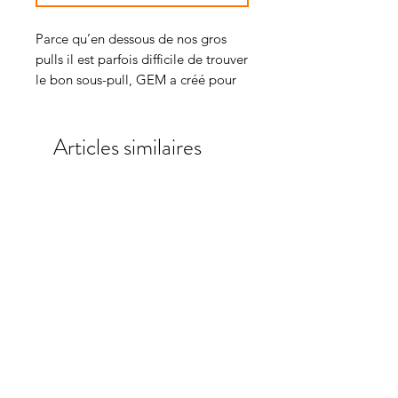
Parce qu’en dessous de nos gros
pulls il est parfois difficile de trouver
le bon sous-pull, GEM a créé pour
vous le parfait haut technique
d’équitation, à enfiler tout l’hiver !
Articles similaires
Matière technique qui régule votre
transpiration, col zippé.
A porter à l'entrainement, comme
en concours !
ENTRETIEN
Lavage en machine à laver à 30°.
Pas de sèche-linge.
TAILLES
Disponible du XS au XL.
Nous vous conseillons de prendre