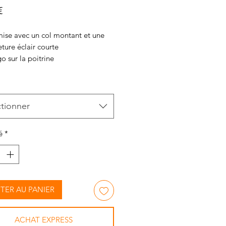
Prix
€
ise avec un col montant et une
ture éclair courte
 sur la poitrine
s technique
Polyester / 10% Élasthanne
ctionner
é
*
TER AU PANIER
ACHAT EXPRESS