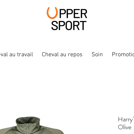
val au travail
Cheval au repos
Soin
Promoti
Harry'
Olive