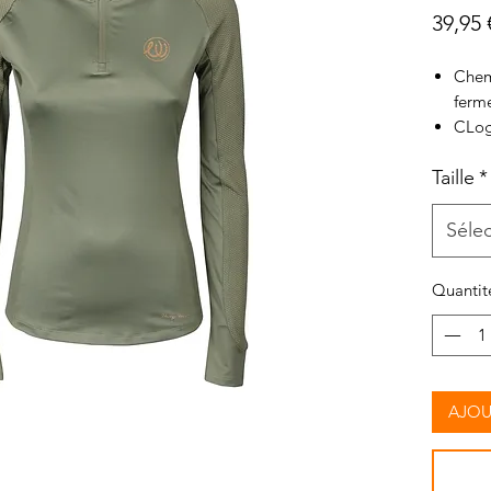
39,95 
Chem
ferme
CLogo
Tissu
Taille
*
90% 
Séle
Quantit
AJOU