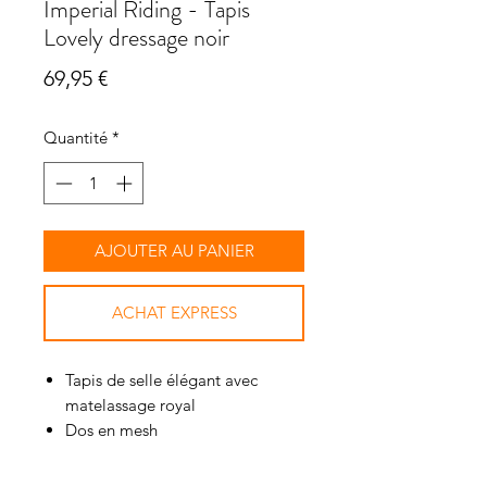
Imperial Riding - Tapis
Lovely dressage noir
Prix
69,95 €
Quantité
*
AJOUTER AU PANIER
ACHAT EXPRESS
Tapis de selle élégant avec
matelassage royal
Dos en mesh
Badge en métal sur le côté
gauche