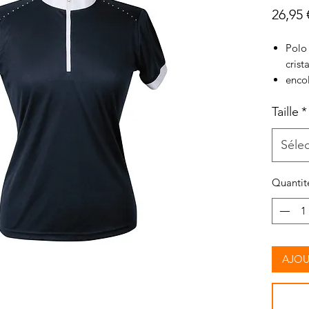
26,95 
Polo
crist
enco
pass
Taille
*
Homo
100%
Séle
Quantit
AJOU