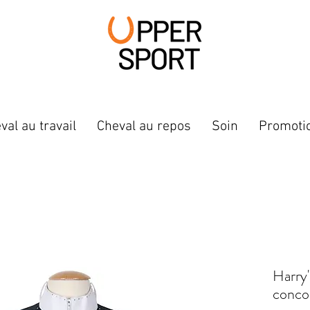
val au travail
Cheval au repos
Soin
Promoti
Harry'
concou