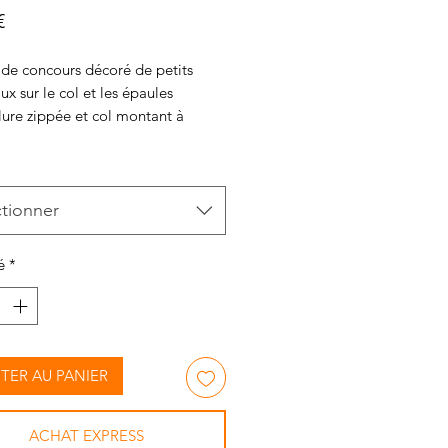
Prix
€
 de concours décoré de petits
aux sur le col et les épaules
lure zippée et col montant à
ants
logué pour la compétition
 micro polyester
ctionner
é
*
TER AU PANIER
ACHAT EXPRESS