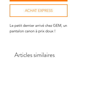
ACHAT EXPRESS
Le petit dernier arrivé chez GEM, un
pantalon canon à prix doux !
Taille haute, matière souple et
galbante, John aura tout pour vous
Articles similaires
plaire.
Pastille corail fluo sur la cuisse, logo
GEM sur le passant arrière de la
ceinture, les détails le subliment.
Avec ses lignes organiques et ses
coutures latérales incurvées, cette
culotte s'adapte parfaitement à la
forme du corps féminin pour un
excellent niveau de confort.