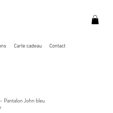
ons
Carte cadeau
Contact
 Pantalon John bleu
e