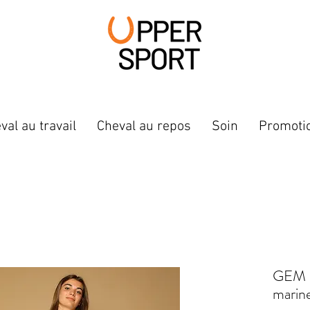
val au travail
Cheval au repos
Soin
Promoti
GEM -
marin