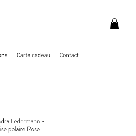
ons
Carte cadeau
Contact
ndra Ledermann -
se polaire Rose