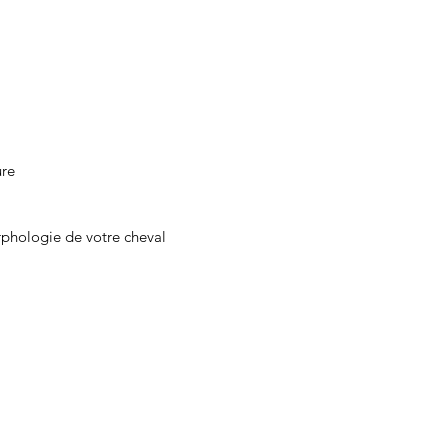
prote
Lavez à
toutes l
ure
phologie de votre cheval