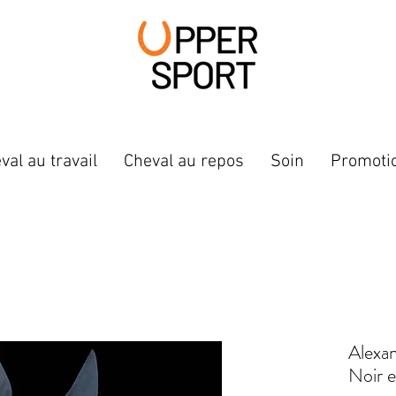
val au travail
Cheval au repos
Soin
Promoti
Alexa
Noir e