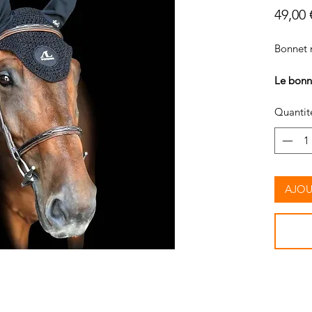
49,00 
Bonnet 
Le bonn
Bonn
Quantit
Matiè
soupl
confo
AJOU