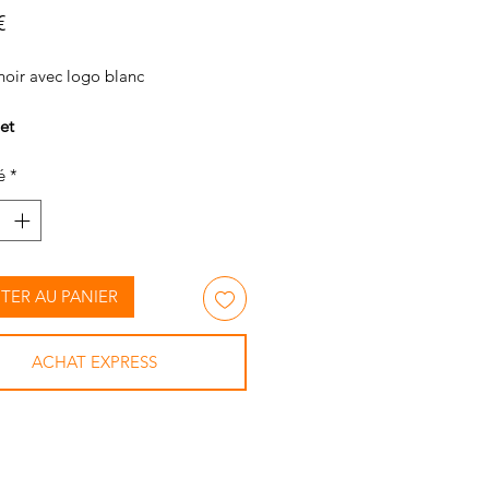
Prix
€
noir avec logo blanc
et
et en coton crocheté.
é
*
re des oreilles du bonnet très
e et élastique, ce qu’il y a de plus
rtable pour votre cheval
TER AU PANIER
ACHAT EXPRESS