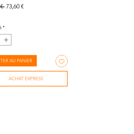
Prix
Prix
€ 
73,60 €
original
promotionnel
é
*
TER AU PANIER
ACHAT EXPRESS