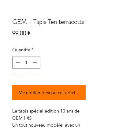
GEM - Tapis Ten terracotta
Prix
99,00 €
Quantité
*
Rupture de stock
Me notifier lorsque cet article est disponible
Le tapis spécial édition 10 ans de
GEM ! 😍
Un tout nouveau modèle, avec un
matelassage en V, qui apporte un