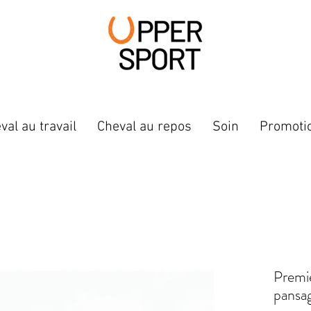
val au travail
Cheval au repos
Soin
Promoti
Premi
pansag