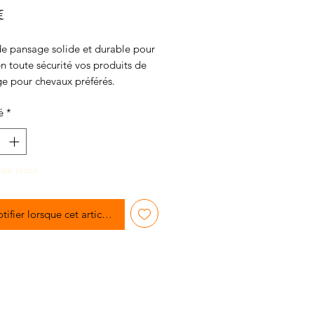
Prix
€
de pansage solide et durable pour
n toute sécurité vos produits de
ge pour chevaux préférés.
d plusieurs poches de
é
*
nt et des sangles de transport
ue la marque «PE».
 de stock
tifier lorsque cet article est disponible