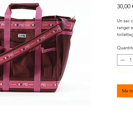
30,00 
Un sac 
ranger e
toiletta
Compren
Quantit
rangeme
ainsi q
Rupture
Me no