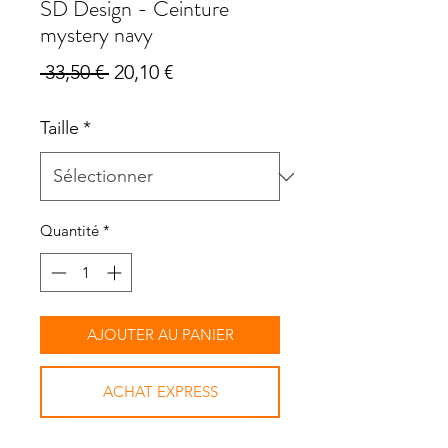
SD Design - Ceinture
mystery navy
Prix
Prix
 33,50 € 
20,10 €
original
promotionnel
Taille
*
Quantité
*
AJOUTER AU PANIER
ACHAT EXPRESS