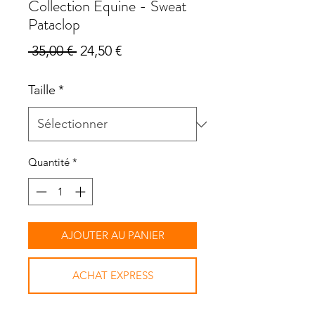
Collection Equine - Sweat
Pataclop
Prix
Prix
 35,00 € 
24,50 €
original
promotionnel
Taille
*
Quantité
*
AJOUTER AU PANIER
ACHAT EXPRESS