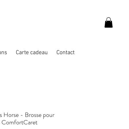
ons
Carte cadeau
Contact
s Horse - Brosse pour
s ComfortCaret