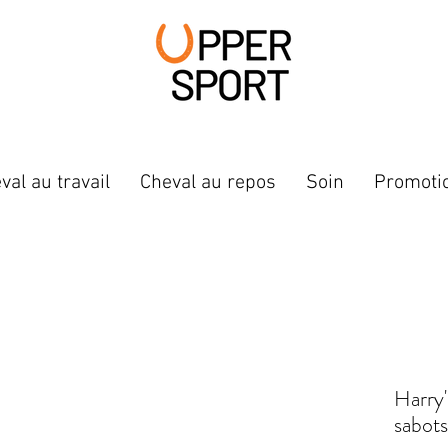
val au travail
Cheval au repos
Soin
Promoti
Harry'
sabot