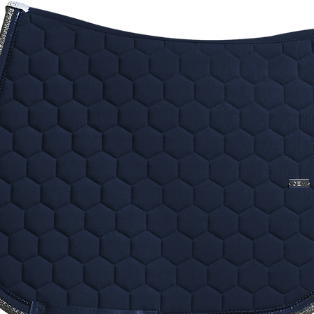
- Double
- Airte
respirab
- Zones 
mouveme
- Coque
anatom
- Doublu
- Sangl
- Lavab
linge
- Vendu 