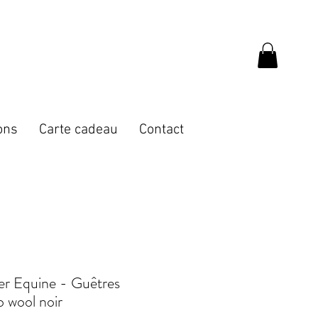
ons
Carte cadeau
Contact
er Equine - Guêtres
 wool noir