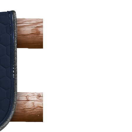
 ventilation en silicone
chnology pour une meilleure
ilité
technologiques flexibles pour un
nt sans restriction
 double densité de forme
ique
re en laine techno de luxe
es élastiques à dégagement rapide
le en machine à 30 sans sèche-
par paire