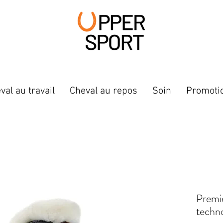
val au travail
Cheval au repos
Soin
Promoti
Premi
techno