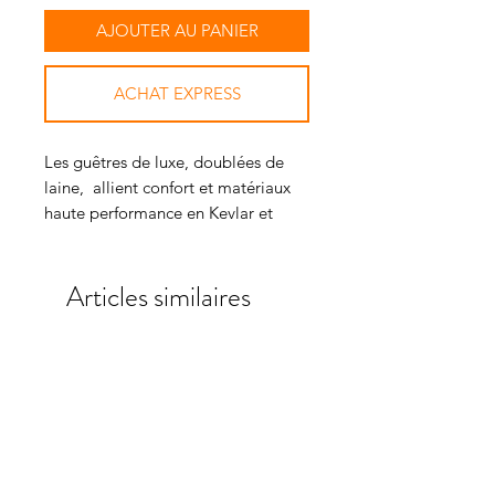
AJOUTER AU PANIER
ACHAT EXPRESS
Les guêtres de luxe, doublées de
laine, allient confort et matériaux
haute performance en Kevlar et
Airtechnology. La coque extérieure
double densité est conçue pour
Articles similaires
épouser la jambe du cheval, créant
un ajustement serré pour une
protection maximale sans
interférence.
À l'arrière du tendon et autour du
boulet, nous avons doublé notre
coque double densité avec du
Kevlar et des matériaux antichoc