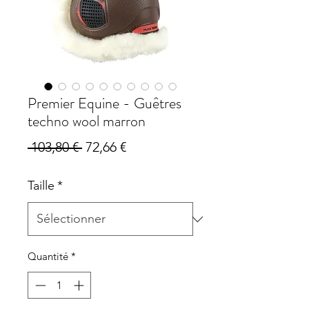
Premier Equine - Guêtres
techno wool marron
Prix
Prix
 103,80 € 
72,66 €
original
promotionnel
Taille
*
Quantité
*