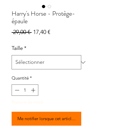
Harry's Horse - Protège-
épaule
Prix
Prix
 29,00 € 
17,40 €
original
promotionnel
Taille
*
Quantité
*
Rupture de stock
Me notifier lorsque cet article est disponible