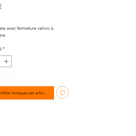
Prix
€
te avec fermeture velcro à
ère
avate a une bande de satin et 4
é
*
s et 1 grand cristal
 de stock
tifier lorsque cet article est disponible