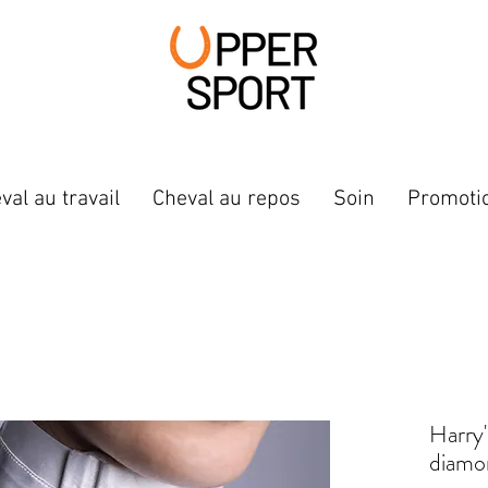
val au travail
Cheval au repos
Soin
Promoti
Harry'
diamo