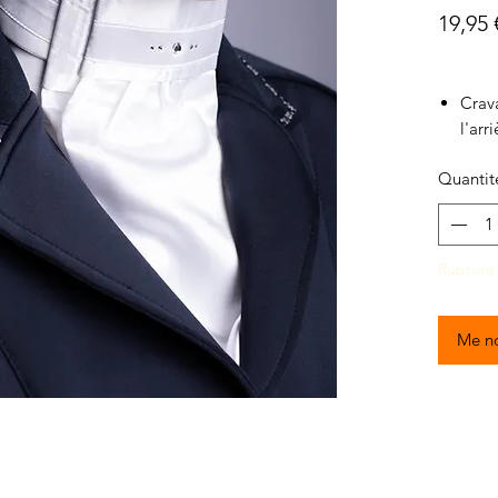
19,95 
Crava
l'arri
La cr
Quantit
petit
Rupture
Me no