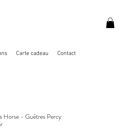
ons
Carte cadeau
Contact
's Horse - Guêtres Percy
ir