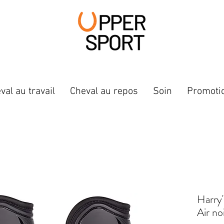
val au travail
Cheval au repos
Soin
Promoti
Harry
Air no